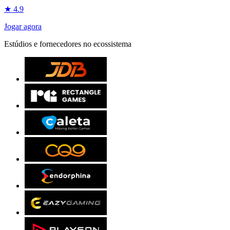
★
4.9
Jogar agora
Estúdios e fornecedores no ecossistema