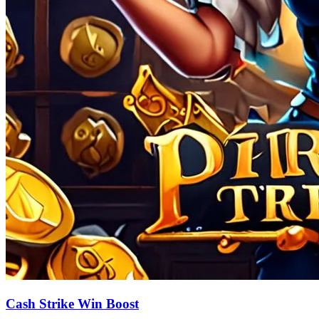
Cash Strike Win Boost