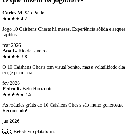
Carlos M.
São Paulo
★★★★
4.2
Jogo 10 Caishens Chests há meses. Experiência sólida e saques
rápidos.
mar 2026
Ana L.
Rio de Janeiro
★★★★
3.8
O 10 Caishens Chests tem visual bonito, mas a volatilidade alta
exige paciência.
fev 2026
Pedro R.
Belo Horizonte
★★★★★
4.5
As rodadas grátis do 10 Caishens Chests são muito generosas.
Recomendo!
jan 2026
🇧🇷 Betoddvip plataforma