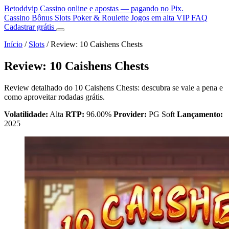
Betoddvip
Cassino online e apostas — pagando no Pix.
Cassino
Bônus
Slots
Poker & Roulette
Jogos em alta
VIP
FAQ
Cadastrar grátis
Início
/
Slots
/
Review: 10 Caishens Chests
Review: 10 Caishens Chests
Review detalhado do 10 Caishens Chests: descubra se vale a pena e
como aproveitar rodadas grátis.
Volatilidade:
Alta
RTP:
96.00%
Provider:
PG Soft
Lançamento:
2025