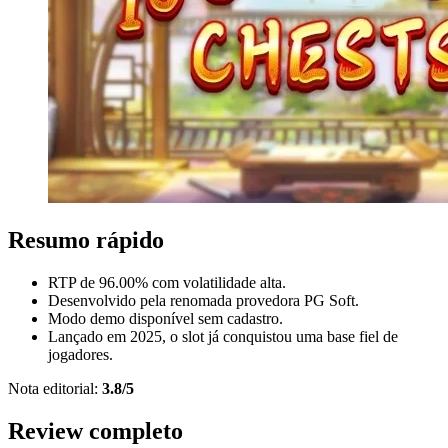
Resumo rápido
RTP de 96.00% com volatilidade alta.
Desenvolvido pela renomada provedora PG Soft.
Modo demo disponível sem cadastro.
Lançado em 2025, o slot já conquistou uma base fiel de
jogadores.
Nota editorial:
3.8/5
Review completo