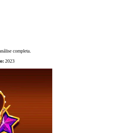
análise completa.
o:
2023