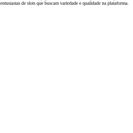
 entusiastas de slots que buscam variedade e qualidade na plataforma.