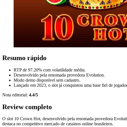
Resumo rápido
RTP de 97.20% com volatilidade média.
Desenvolvido pela renomada provedora Evolution.
Modo demo disponível sem cadastro.
Lançado em 2023, o slot já conquistou uma base fiel de jogador
Nota editorial:
4.4/5
Review completo
O slot 10 Crown Hot, desenvolvido pela renomada provedora Evolutio
destaca no competitivo mercado de cassinos online brasileiros.