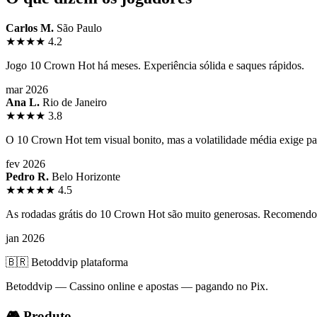
Carlos M.
São Paulo
★★★★
4.2
Jogo 10 Crown Hot há meses. Experiência sólida e saques rápidos.
mar 2026
Ana L.
Rio de Janeiro
★★★★
3.8
O 10 Crown Hot tem visual bonito, mas a volatilidade média exige pa
fev 2026
Pedro R.
Belo Horizonte
★★★★★
4.5
As rodadas grátis do 10 Crown Hot são muito generosas. Recomendo
jan 2026
🇧🇷 Betoddvip plataforma
Betoddvip — Cassino online e apostas — pagando no Pix.
🎮
Produto