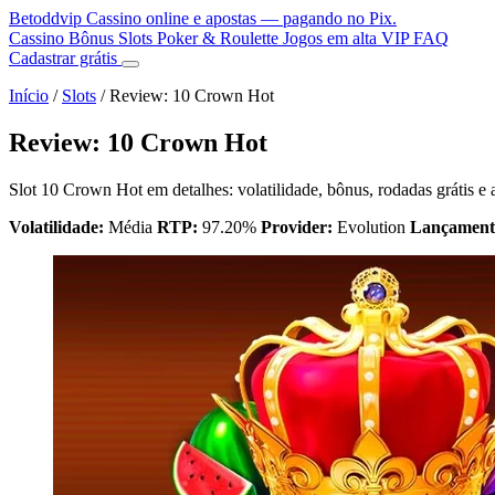
Betoddvip
Cassino online e apostas — pagando no Pix.
Cassino
Bônus
Slots
Poker & Roulette
Jogos em alta
VIP
FAQ
Cadastrar grátis
Início
/
Slots
/
Review: 10 Crown Hot
Review: 10 Crown Hot
Slot 10 Crown Hot em detalhes: volatilidade, bônus, rodadas grátis e 
Volatilidade:
Média
RTP:
97.20%
Provider:
Evolution
Lançament