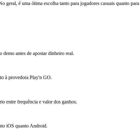
. No geral, é uma ótima escolha tanto para jogadores casuais quanto para
 demo antes de apostar dinheiro real.
to à provedora Play'n GO.
io entre frequência e valor dos ganhos.
anto iOS quanto Android.