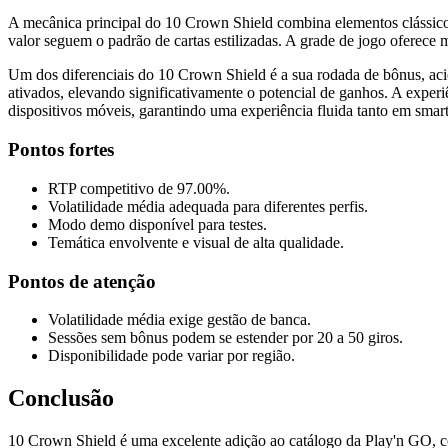
A mecânica principal do 10 Crown Shield combina elementos clássicos
valor seguem o padrão de cartas estilizadas. A grade de jogo oferece 
Um dos diferenciais do 10 Crown Shield é a sua rodada de bônus, aci
ativados, elevando significativamente o potencial de ganhos. A experi
dispositivos móveis, garantindo uma experiência fluida tanto em smar
Pontos fortes
RTP competitivo de 97.00%.
Volatilidade média adequada para diferentes perfis.
Modo demo disponível para testes.
Temática envolvente e visual de alta qualidade.
Pontos de atenção
Volatilidade média exige gestão de banca.
Sessões sem bônus podem se estender por 20 a 50 giros.
Disponibilidade pode variar por região.
Conclusão
10 Crown Shield é uma excelente adição ao catálogo da Play'n GO, c