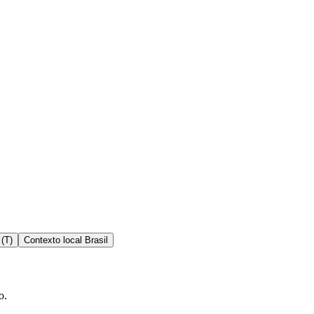
 (T)
Contexto local Brasil
o.