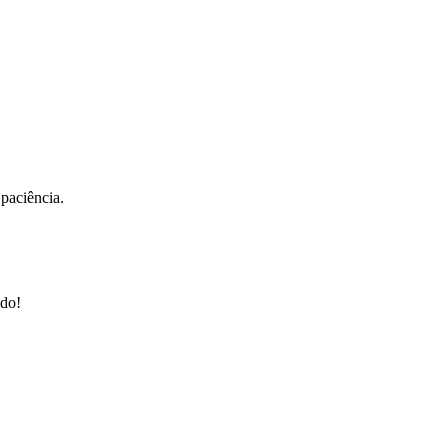
paciência.
ndo!