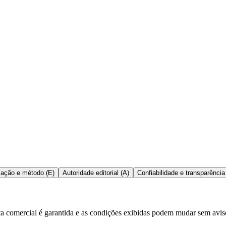
zação e método (E)
Autoridade editorial (A)
Confiabilidade e transparência
ta comercial é garantida e as condições exibidas podem mudar sem avis