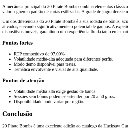
A mecânica principal do 20 Pirate Bombs combina elementos clássicos
valor seguem o padrão de cartas estilizadas. A grade de jogo oferece 
Um dos diferenciais do 20 Pirate Bombs é a sua rodada de bônus, aci
ativados, elevando significativamente o potencial de ganhos. A experi
dispositivos móveis, garantindo uma experiência fluida tanto em smar
Pontos fortes
RTP competitivo de 97.00%.
Volatilidade média-alta adequada para diferentes perfis.
Modo demo disponível para testes.
Temática envolvente e visual de alta qualidade.
Pontos de atenção
Volatilidade média-alta exige gestão de banca.
Sessões sem bônus podem se estender por 20 a 50 giros.
Disponibilidade pode variar por região.
Conclusão
20 Pirate Bombs é uma excelente adição ao catálogo da Hacksaw Gam