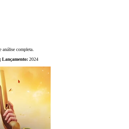
e análise completa.
g
Lançamento:
2024