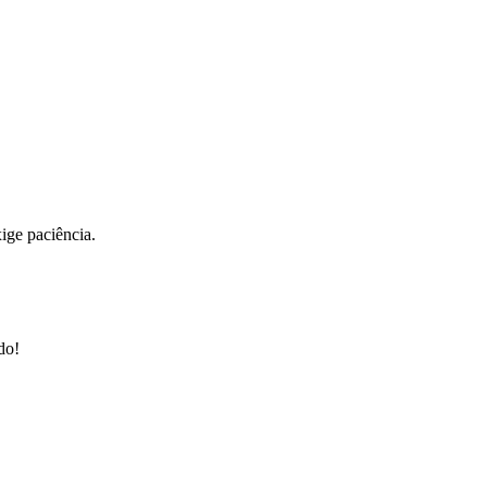
ige paciência.
do!