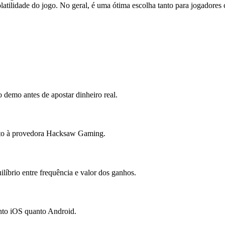
olatilidade do jogo. No geral, é uma ótima escolha tanto para jogadores
demo antes de apostar dinheiro real.
nto à provedora Hacksaw Gaming.
líbrio entre frequência e valor dos ganhos.
anto iOS quanto Android.