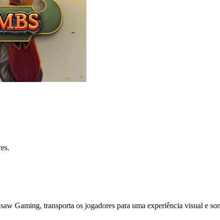
es.
aw Gaming, transporta os jogadores para uma experiência visual e so
.