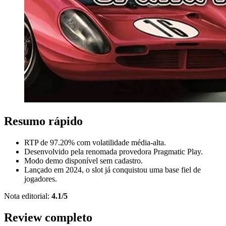
Resumo rápido
RTP de 97.20% com volatilidade média-alta.
Desenvolvido pela renomada provedora Pragmatic Play.
Modo demo disponível sem cadastro.
Lançado em 2024, o slot já conquistou uma base fiel de
jogadores.
Nota editorial:
4.1/5
Review completo