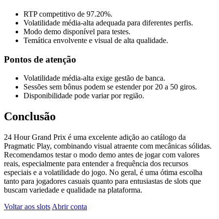
RTP competitivo de 97.20%.
Volatilidade média-alta adequada para diferentes perfis.
Modo demo disponível para testes.
Temática envolvente e visual de alta qualidade.
Pontos de atenção
Volatilidade média-alta exige gestão de banca.
Sessões sem bônus podem se estender por 20 a 50 giros.
Disponibilidade pode variar por região.
Conclusão
24 Hour Grand Prix é uma excelente adição ao catálogo da
Pragmatic Play, combinando visual atraente com mecânicas sólidas.
Recomendamos testar o modo demo antes de jogar com valores
reais, especialmente para entender a frequência dos recursos
especiais e a volatilidade do jogo. No geral, é uma ótima escolha
tanto para jogadores casuais quanto para entusiastas de slots que
buscam variedade e qualidade na plataforma.
Voltar aos slots
Abrir conta