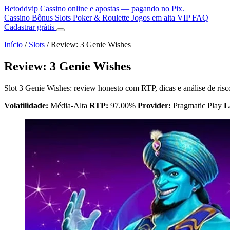
Betoddvip
Cassino online e apostas — pagando no Pix.
Cassino
Bônus
Slots
Poker & Roulette
Jogos em alta
VIP
FAQ
Cadastrar grátis
Início
/
Slots
/
Review: 3 Genie Wishes
Review: 3 Genie Wishes
Slot 3 Genie Wishes: review honesto com RTP, dicas e análise de risco
Volatilidade:
Média-Alta
RTP:
97.00%
Provider:
Pragmatic Play
L