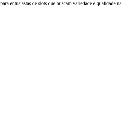
 para entusiastas de slots que buscam variedade e qualidade na