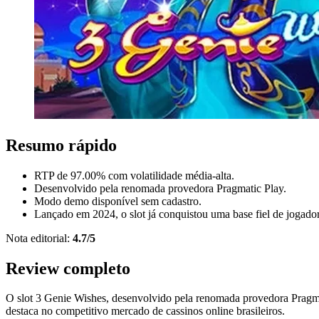
Resumo rápido
RTP de 97.00% com volatilidade média-alta.
Desenvolvido pela renomada provedora Pragmatic Play.
Modo demo disponível sem cadastro.
Lançado em 2024, o slot já conquistou uma base fiel de jogador
Nota editorial:
4.7/5
Review completo
O slot 3 Genie Wishes, desenvolvido pela renomada provedora Pragmat
destaca no competitivo mercado de cassinos online brasileiros.