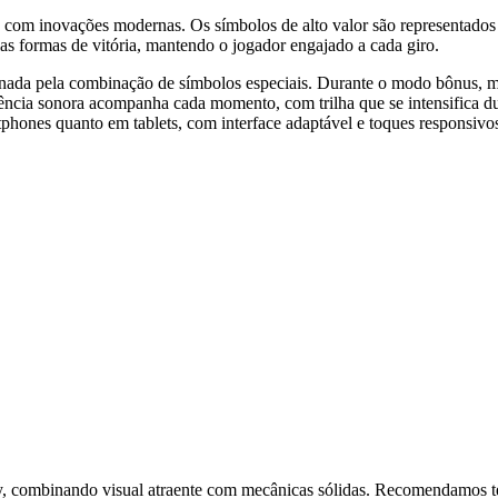
com inovações modernas. Os símbolos de alto valor são representados 
las formas de vitória, mantendo o jogador engajado a cada giro.
nada pela combinação de símbolos especiais. Durante o modo bônus, mul
ência sonora acompanha cada momento, com trilha que se intensifica dur
tphones quanto em tablets, com interface adaptável e toques responsivo
y, combinando visual atraente com mecânicas sólidas. Recomendamos te