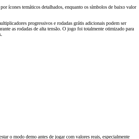
por ícones temáticos detalhados, enquanto os símbolos de baixo valor
tiplicadores progressivos e rodadas grátis adicionais podem ser
ante as rodadas de alta tensão. O jogo foi totalmente otimizado para
s.
star o modo demo antes de jogar com valores reais, especialmente