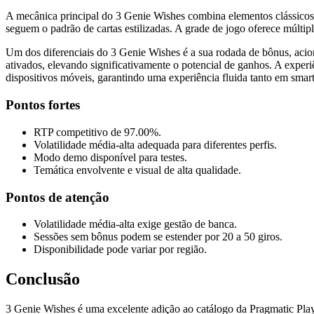
A mecânica principal do 3 Genie Wishes combina elementos clássicos 
seguem o padrão de cartas estilizadas. A grade de jogo oferece múltip
Um dos diferenciais do 3 Genie Wishes é a sua rodada de bônus, acio
ativados, elevando significativamente o potencial de ganhos. A experi
dispositivos móveis, garantindo uma experiência fluida tanto em smar
Pontos fortes
RTP competitivo de 97.00%.
Volatilidade média-alta adequada para diferentes perfis.
Modo demo disponível para testes.
Temática envolvente e visual de alta qualidade.
Pontos de atenção
Volatilidade média-alta exige gestão de banca.
Sessões sem bônus podem se estender por 20 a 50 giros.
Disponibilidade pode variar por região.
Conclusão
3 Genie Wishes é uma excelente adição ao catálogo da Pragmatic Pla