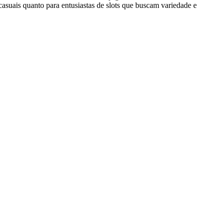
 casuais quanto para entusiastas de slots que buscam variedade e