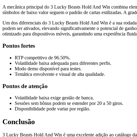
A mecânica principal do 3 Lucky Beasts Hold And Win combina elemen
símbolos de baixo valor seguem o padrão de cartas estilizadas. A grad
Um dos diferenciais do 3 Lucky Beasts Hold And Win é a sua rodada d
podem ser ativados, elevando significativamente o potencial de ganho
otimizado para dispositivos móveis, garantindo uma experiência fluid
Pontos fortes
RTP competitivo de 96.50%.
Volatilidade baixa adequada para diferentes perfis.
Modo demo disponível para testes.
Temática envolvente e visual de alta qualidade.
Pontos de atenção
Volatilidade baixa exige gestão de banca.
Sessões sem bônus podem se estender por 20 a 50 giros.
Disponibilidade pode variar por região.
Conclusão
3 Lucky Beasts Hold And Win é uma excelente adição ao catálogo da 