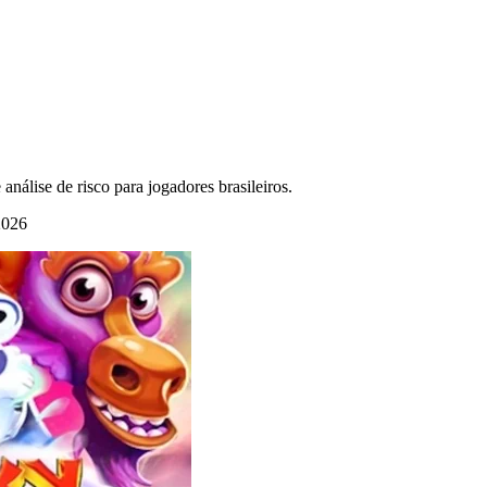
álise de risco para jogadores brasileiros.
026