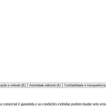
zação e método (E)
Autoridade editorial (A)
Confiabilidade e transparência
ta comercial é garantida e as condições exibidas podem mudar sem avis