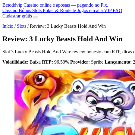
Betoddvip
Cassino online e apostas — pagando no Pix.
Cassino
Bônus
Slots
Poker & Roulette
Jogos em alta
VIP
FAQ
Cadastrar grátis
Início
/
Slots
/
Review: 3 Lucky Beasts Hold And Win
Review: 3 Lucky Beasts Hold And Win
Slot 3 Lucky Beasts Hold And Win: review honesto com RTP, dicas e an
Volatilidade:
Baixa
RTP:
96.50%
Provider:
Spribe
Lançamento:
2