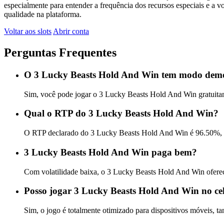
especialmente para entender a frequência dos recursos especiais e a v
qualidade na plataforma.
Voltar aos slots
Abrir conta
Perguntas Frequentes
O 3 Lucky Beasts Hold And Win tem modo dem
Sim, você pode jogar o 3 Lucky Beasts Hold And Win gratuitam
Qual o RTP do 3 Lucky Beasts Hold And Win?
O RTP declarado do 3 Lucky Beasts Hold And Win é 96.50%, ve
3 Lucky Beasts Hold And Win paga bem?
Com volatilidade baixa, o 3 Lucky Beasts Hold And Win oferece
Posso jogar 3 Lucky Beasts Hold And Win no ce
Sim, o jogo é totalmente otimizado para dispositivos móveis, t