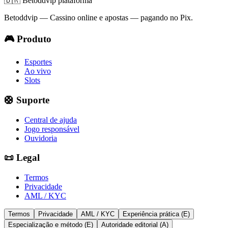
🇧🇷 Betoddvip plataforma
Betoddvip — Cassino online e apostas — pagando no Pix.
🎮
Produto
Esportes
Ao vivo
Slots
🛟
Suporte
Central de ajuda
Jogo responsável
Ouvidoria
📜
Legal
Termos
Privacidade
AML / KYC
Termos
Privacidade
AML / KYC
Experiência prática (E)
Especialização e método (E)
Autoridade editorial (A)