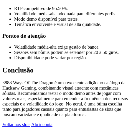
RTP competitivo de 95.50%.
Volatilidade média-alta adequada para diferentes perfis.
Modo demo disponível para testes.
Temática envolvente e visual de alta qualidade.
Pontos de atenção
Volatilidade média-alta exige gestão de banca.
Sessões sem bônus podem se estender por 20 a 50 giros.
Disponibilidade pode variar por região.
Conclusão
3888 Ways Of The Dragon é uma excelente adição ao catálogo da
Hacksaw Gaming, combinando visual atraente com mecânicas
sólidas. Recomendamos testar o modo demo antes de jogar com
valores reais, especialmente para entender a frequência dos recursos
especiais e a volatilidade do jogo. No geral, é uma ótima escolha
tanto para jogadores casuais quanto para entusiastas de slots que
buscam variedade e qualidade na plataforma.
Voltar aos slots
Abrir conta