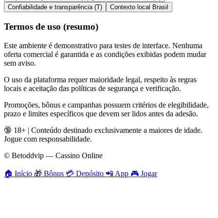
Confiabilidade e transparência (T)
Contexto local Brasil
Termos de uso (resumo)
Este ambiente é demonstrativo para testes de interface. Nenhuma
oferta comercial é garantida e as condições exibidas podem mudar
sem aviso.
O uso da plataforma requer maioridade legal, respeito às regras
locais e aceitação das políticas de segurança e verificação.
Promoções, bônus e campanhas possuem critérios de elegibilidade,
prazo e limites específicos que devem ser lidos antes da adesão.
🔞 18+ | Conteúdo destinado exclusivamente a maiores de idade.
Jogue com responsabilidade.
© Betoddvip — Cassino Online
🏠
Início
🎁
Bônus
💳
Depósito
📲
App
🎮
Jogar