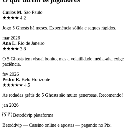
Carlos M.
São Paulo
★★★★
4.2
Jogo 5 Ghosts há meses. Experiência sólida e saques rápidos.
mar 2026
Ana L.
Rio de Janeiro
★★★★
3.8
O 5 Ghosts tem visual bonito, mas a volatilidade média-alta exige
paciência.
fev 2026
Pedro R.
Belo Horizonte
★★★★★
4.5
As rodadas grátis do 5 Ghosts são muito generosas. Recomendo!
jan 2026
🇧🇷 Betoddvip plataforma
Betoddvip — Cassino online e apostas — pagando no Pix.