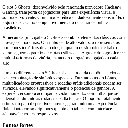
O slot 5 Ghosts, desenvolvido pela renomada provedora Hacksaw
Gaming, transporta os jogadores para uma experiência visual e
sonora envolvente. Com uma temática cuidadosamente construída, o
jogo se destaca no competitivo mercado de cassinos online
brasileiros.
A mecânica principal do 5 Ghosts combina elementos clássicos com
inovações modernas. Os símbolos de alto valor são representados
por ícones temáticos detalhados, enquanto os símbolos de baixo
valor seguem o padrão de cartas estilizadas. A grade de jogo oferece
múltiplas formas de vitória, mantendo o jogador engajado a cada
giro.
Um dos diferenciais do 5 Ghosts é a sua rodada de bônus, acionada
pela combinação de símbolos especiais. Durante o modo bônus,
multiplicadores progressivos e rodadas grátis adicionais podem ser
ativados, elevando significativamente o potencial de ganhos. A
experiência sonora acompanha cada momento, com trilha que se
intensifica durante as rodadas de alta tensão. O jogo foi totalmente
otimizado para dispositivos móveis, garantindo uma experiência
fluida tanto em smartphones quanto em tablets, com interface
adaptável e toques responsivos.
Pontos fortes