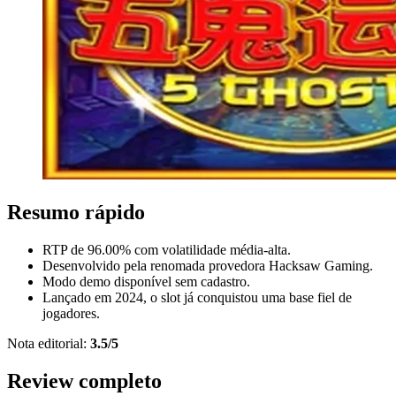
Resumo rápido
RTP de 96.00% com volatilidade média-alta.
Desenvolvido pela renomada provedora Hacksaw Gaming.
Modo demo disponível sem cadastro.
Lançado em 2024, o slot já conquistou uma base fiel de
jogadores.
Nota editorial:
3.5/5
Review completo