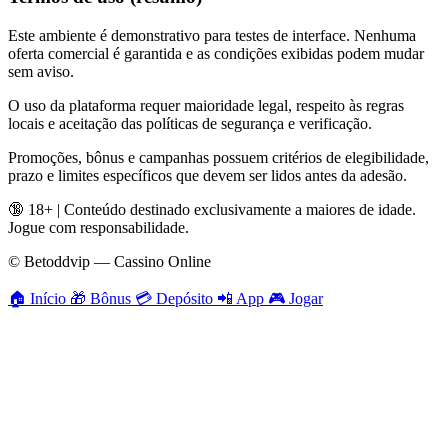
Este ambiente é demonstrativo para testes de interface. Nenhuma
oferta comercial é garantida e as condições exibidas podem mudar
sem aviso.
O uso da plataforma requer maioridade legal, respeito às regras
locais e aceitação das políticas de segurança e verificação.
Promoções, bônus e campanhas possuem critérios de elegibilidade,
prazo e limites específicos que devem ser lidos antes da adesão.
🔞 18+ | Conteúdo destinado exclusivamente a maiores de idade.
Jogue com responsabilidade.
© Betoddvip — Cassino Online
🏠
Início
🎁
Bônus
💳
Depósito
📲
App
🎮
Jogar