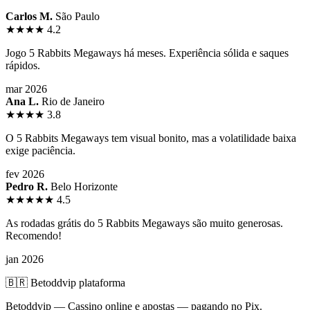
Carlos M.
São Paulo
★★★★
4.2
Jogo 5 Rabbits Megaways há meses. Experiência sólida e saques
rápidos.
mar 2026
Ana L.
Rio de Janeiro
★★★★
3.8
O 5 Rabbits Megaways tem visual bonito, mas a volatilidade baixa
exige paciência.
fev 2026
Pedro R.
Belo Horizonte
★★★★★
4.5
As rodadas grátis do 5 Rabbits Megaways são muito generosas.
Recomendo!
jan 2026
🇧🇷 Betoddvip plataforma
Betoddvip — Cassino online e apostas — pagando no Pix.