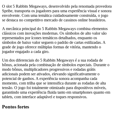
O slot 5 Rabbits Megaways, desenvolvido pela renomada provedora
Spribe, transporta os jogadores para uma experiência visual e sonora
envolvente. Com uma temática cuidadosamente construída, o jogo
se destaca no competitivo mercado de cassinos online brasileiros.
A mecânica principal do 5 Rabbits Megaways combina elementos
clássicos com inovações modernas. Os símbolos de alto valor são
representados por ícones temáticos detalhados, enquanto os
símbolos de baixo valor seguem o padrão de cartas estilizadas. A
grade de jogo oferece múltiplas formas de vitória, mantendo o
jogador engajado a cada giro.
Um dos diferenciais do 5 Rabbits Megaways é a sua rodada de
bônus, acionada pela combinação de símbolos especiais. Durante o
modo bônus, multiplicadores progressivos e rodadas grátis
adicionais podem ser ativados, elevando significativamente o
potencial de ganhos. A experiência sonora acompanha cada
momento, com trilha que se intensifica durante as rodadas de alta
tensão. O jogo foi totalmente otimizado para dispositivos móveis,
garantindo uma experiência fluida tanto em smartphones quanto em
tablets, com interface adaptável e toques responsivos.
Pontos fortes