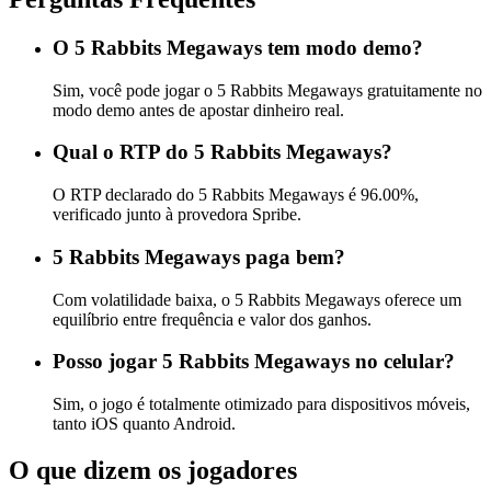
O 5 Rabbits Megaways tem modo demo?
Sim, você pode jogar o 5 Rabbits Megaways gratuitamente no
modo demo antes de apostar dinheiro real.
Qual o RTP do 5 Rabbits Megaways?
O RTP declarado do 5 Rabbits Megaways é 96.00%,
verificado junto à provedora Spribe.
5 Rabbits Megaways paga bem?
Com volatilidade baixa, o 5 Rabbits Megaways oferece um
equilíbrio entre frequência e valor dos ganhos.
Posso jogar 5 Rabbits Megaways no celular?
Sim, o jogo é totalmente otimizado para dispositivos móveis,
tanto iOS quanto Android.
O que dizem os jogadores