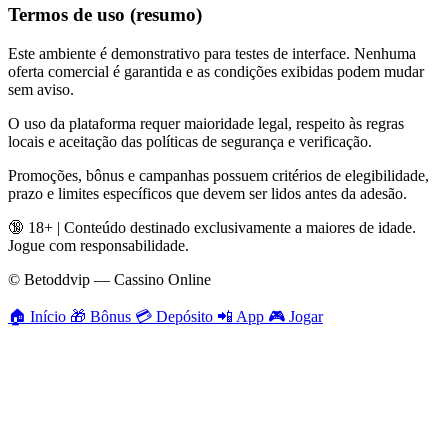
Termos de uso (resumo)
Este ambiente é demonstrativo para testes de interface. Nenhuma
oferta comercial é garantida e as condições exibidas podem mudar
sem aviso.
O uso da plataforma requer maioridade legal, respeito às regras
locais e aceitação das políticas de segurança e verificação.
Promoções, bônus e campanhas possuem critérios de elegibilidade,
prazo e limites específicos que devem ser lidos antes da adesão.
🔞 18+ | Conteúdo destinado exclusivamente a maiores de idade.
Jogue com responsabilidade.
© Betoddvip — Cassino Online
🏠
Início
🎁
Bônus
💳
Depósito
📲
App
🎮
Jogar