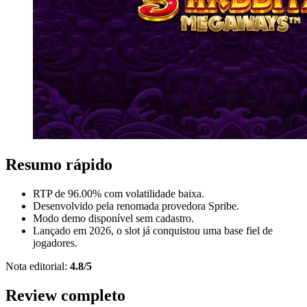
Resumo rápido
RTP de 96.00% com volatilidade baixa.
Desenvolvido pela renomada provedora Spribe.
Modo demo disponível sem cadastro.
Lançado em 2026, o slot já conquistou uma base fiel de
jogadores.
Nota editorial:
4.8/5
Review completo