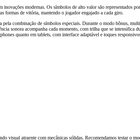
inovações modernas. Os símbolos de alto valor são representados por 
las formas de vitória, mantendo o jogador engajado a cada giro.
 pela combinação de símbolos especiais. Durante o modo bônus, multipl
ência sonora acompanha cada momento, com trilha que se intensifica dur
tphones quanto em tablets, com interface adaptável e toques responsivo
do visual atraente com mecânicas sólidas. Recomendamos testar o modo