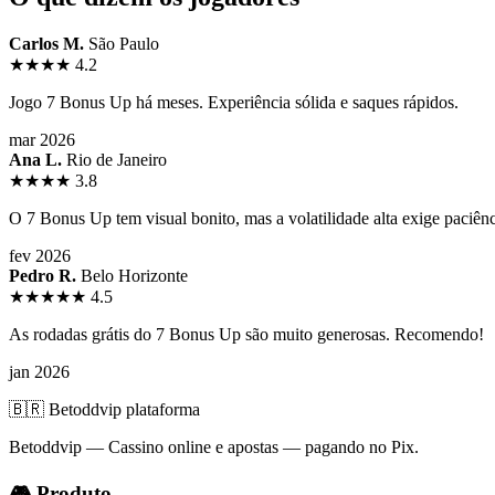
Carlos M.
São Paulo
★★★★
4.2
Jogo 7 Bonus Up há meses. Experiência sólida e saques rápidos.
mar 2026
Ana L.
Rio de Janeiro
★★★★
3.8
O 7 Bonus Up tem visual bonito, mas a volatilidade alta exige paciênc
fev 2026
Pedro R.
Belo Horizonte
★★★★★
4.5
As rodadas grátis do 7 Bonus Up são muito generosas. Recomendo!
jan 2026
🇧🇷 Betoddvip plataforma
Betoddvip — Cassino online e apostas — pagando no Pix.
🎮
Produto