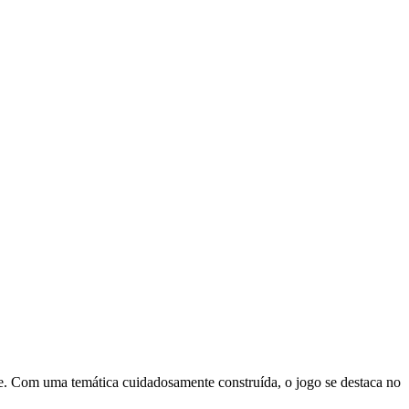
e. Com uma temática cuidadosamente construída, o jogo se destaca no