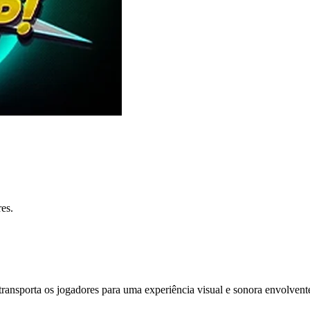
es.
ransporta os jogadores para uma experiência visual e sonora envolvent