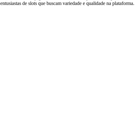
 entusiastas de slots que buscam variedade e qualidade na plataforma.