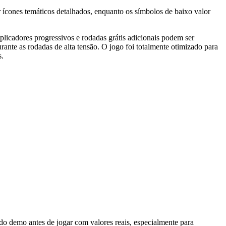
ícones temáticos detalhados, enquanto os símbolos de baixo valor
icadores progressivos e rodadas grátis adicionais podem ser
ante as rodadas de alta tensão. O jogo foi totalmente otimizado para
s.
 demo antes de jogar com valores reais, especialmente para