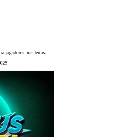
a jogadores brasileiros.
025