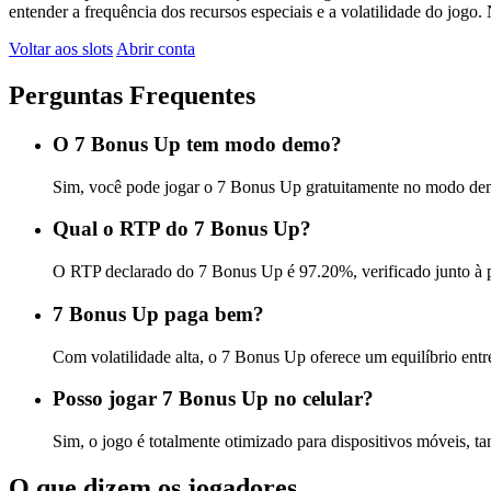
entender a frequência dos recursos especiais e a volatilidade do jogo
Voltar aos slots
Abrir conta
Perguntas Frequentes
O 7 Bonus Up tem modo demo?
Sim, você pode jogar o 7 Bonus Up gratuitamente no modo demo
Qual o RTP do 7 Bonus Up?
O RTP declarado do 7 Bonus Up é 97.20%, verificado junto à 
7 Bonus Up paga bem?
Com volatilidade alta, o 7 Bonus Up oferece um equilíbrio entr
Posso jogar 7 Bonus Up no celular?
Sim, o jogo é totalmente otimizado para dispositivos móveis, t
O que dizem os jogadores