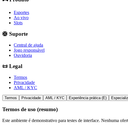
Esportes
Ao vivo
Slots
🛟
Suporte
Central de ajuda
Jogo responsável
Ouvidoria
📜
Legal
Termos
Privacidade
AML / KYC
Termos
Privacidade
AML / KYC
Experiência prática (E)
Especiali
Termos de uso (resumo)
Este ambiente é demonstrativo para testes de interface. Nenhuma ofer