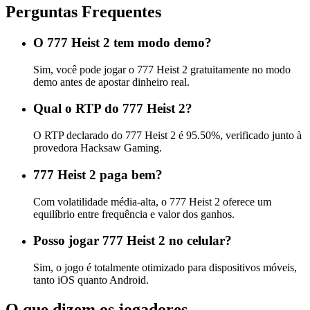
Perguntas Frequentes
O 777 Heist 2 tem modo demo?
Sim, você pode jogar o 777 Heist 2 gratuitamente no modo
demo antes de apostar dinheiro real.
Qual o RTP do 777 Heist 2?
O RTP declarado do 777 Heist 2 é 95.50%, verificado junto à
provedora Hacksaw Gaming.
777 Heist 2 paga bem?
Com volatilidade média-alta, o 777 Heist 2 oferece um
equilíbrio entre frequência e valor dos ganhos.
Posso jogar 777 Heist 2 no celular?
Sim, o jogo é totalmente otimizado para dispositivos móveis,
tanto iOS quanto Android.
O que dizem os jogadores