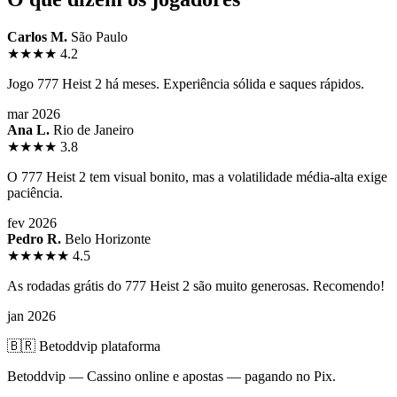
Carlos M.
São Paulo
★★★★
4.2
Jogo 777 Heist 2 há meses. Experiência sólida e saques rápidos.
mar 2026
Ana L.
Rio de Janeiro
★★★★
3.8
O 777 Heist 2 tem visual bonito, mas a volatilidade média-alta exige
paciência.
fev 2026
Pedro R.
Belo Horizonte
★★★★★
4.5
As rodadas grátis do 777 Heist 2 são muito generosas. Recomendo!
jan 2026
🇧🇷 Betoddvip plataforma
Betoddvip — Cassino online e apostas — pagando no Pix.