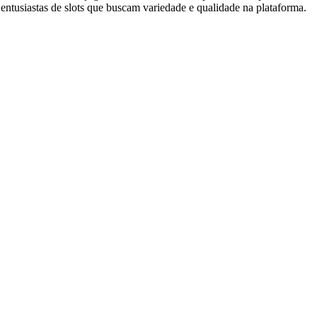
 entusiastas de slots que buscam variedade e qualidade na plataforma.