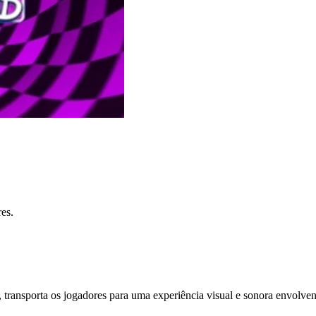
es.
transporta os jogadores para uma experiência visual e sonora envolve