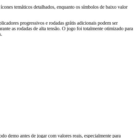
ícones temáticos detalhados, enquanto os símbolos de baixo valor
icadores progressivos e rodadas grátis adicionais podem ser
ante as rodadas de alta tensão. O jogo foi totalmente otimizado para
s.
do demo antes de jogar com valores reais, especialmente para