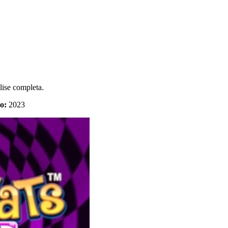
lise completa.
o:
2023