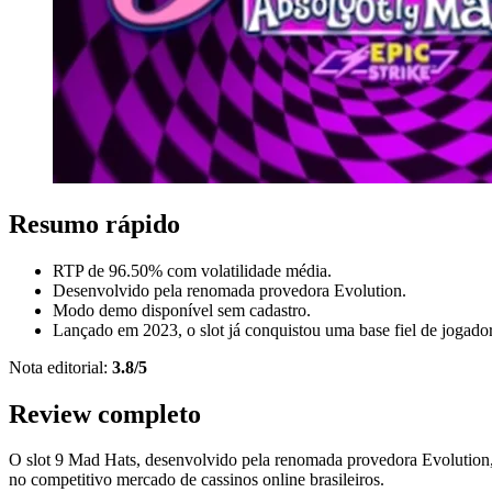
Resumo rápido
RTP de 96.50% com volatilidade média.
Desenvolvido pela renomada provedora Evolution.
Modo demo disponível sem cadastro.
Lançado em 2023, o slot já conquistou uma base fiel de jogador
Nota editorial:
3.8/5
Review completo
O slot 9 Mad Hats, desenvolvido pela renomada provedora Evolution, 
no competitivo mercado de cassinos online brasileiros.