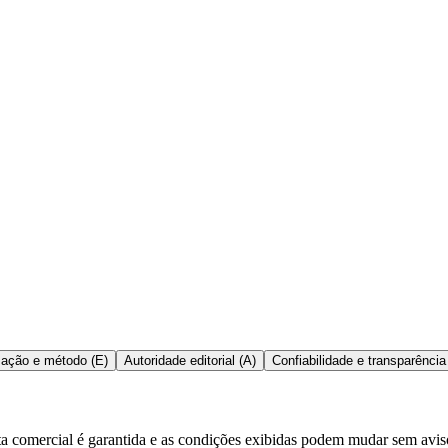
zação e método (E)
Autoridade editorial (A)
Confiabilidade e transparência
ta comercial é garantida e as condições exibidas podem mudar sem avis