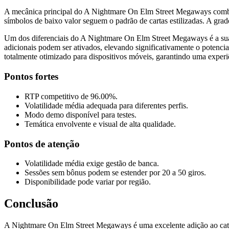
A mecânica principal do A Nightmare On Elm Street Megaways combina
símbolos de baixo valor seguem o padrão de cartas estilizadas. A grad
Um dos diferenciais do A Nightmare On Elm Street Megaways é a sua 
adicionais podem ser ativados, elevando significativamente o potenci
totalmente otimizado para dispositivos móveis, garantindo uma experi
Pontos fortes
RTP competitivo de 96.00%.
Volatilidade média adequada para diferentes perfis.
Modo demo disponível para testes.
Temática envolvente e visual de alta qualidade.
Pontos de atenção
Volatilidade média exige gestão de banca.
Sessões sem bônus podem se estender por 20 a 50 giros.
Disponibilidade pode variar por região.
Conclusão
A Nightmare On Elm Street Megaways é uma excelente adição ao cat