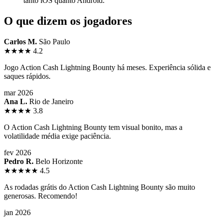
tanto iOS quanto Android.
O que dizem os jogadores
Carlos M.
São Paulo
★★★★
4.2
Jogo Action Cash Lightning Bounty há meses. Experiência sólida e
saques rápidos.
mar 2026
Ana L.
Rio de Janeiro
★★★★
3.8
O Action Cash Lightning Bounty tem visual bonito, mas a
volatilidade média exige paciência.
fev 2026
Pedro R.
Belo Horizonte
★★★★★
4.5
As rodadas grátis do Action Cash Lightning Bounty são muito
generosas. Recomendo!
jan 2026