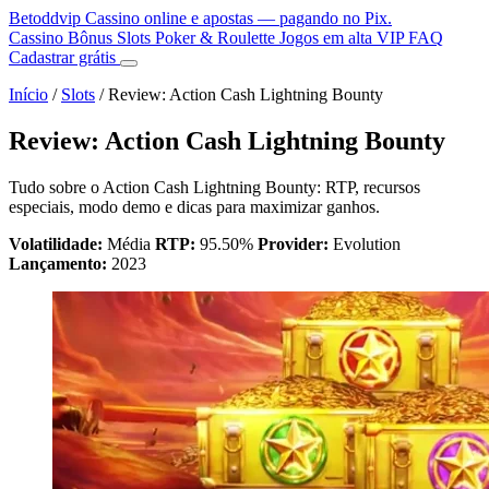
Betoddvip
Cassino online e apostas — pagando no Pix.
Cassino
Bônus
Slots
Poker & Roulette
Jogos em alta
VIP
FAQ
Cadastrar grátis
Início
/
Slots
/
Review: Action Cash Lightning Bounty
Review: Action Cash Lightning Bounty
Tudo sobre o Action Cash Lightning Bounty: RTP, recursos
especiais, modo demo e dicas para maximizar ganhos.
Volatilidade:
Média
RTP:
95.50%
Provider:
Evolution
Lançamento:
2023