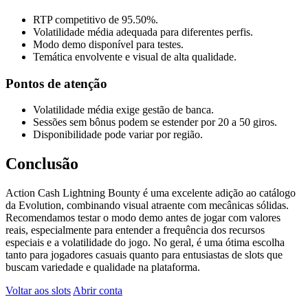
RTP competitivo de 95.50%.
Volatilidade média adequada para diferentes perfis.
Modo demo disponível para testes.
Temática envolvente e visual de alta qualidade.
Pontos de atenção
Volatilidade média exige gestão de banca.
Sessões sem bônus podem se estender por 20 a 50 giros.
Disponibilidade pode variar por região.
Conclusão
Action Cash Lightning Bounty é uma excelente adição ao catálogo
da Evolution, combinando visual atraente com mecânicas sólidas.
Recomendamos testar o modo demo antes de jogar com valores
reais, especialmente para entender a frequência dos recursos
especiais e a volatilidade do jogo. No geral, é uma ótima escolha
tanto para jogadores casuais quanto para entusiastas de slots que
buscam variedade e qualidade na plataforma.
Voltar aos slots
Abrir conta