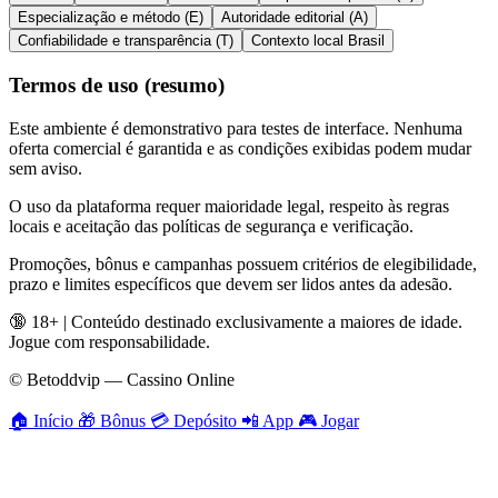
Especialização e método (E)
Autoridade editorial (A)
Confiabilidade e transparência (T)
Contexto local Brasil
Termos de uso (resumo)
Este ambiente é demonstrativo para testes de interface. Nenhuma
oferta comercial é garantida e as condições exibidas podem mudar
sem aviso.
O uso da plataforma requer maioridade legal, respeito às regras
locais e aceitação das políticas de segurança e verificação.
Promoções, bônus e campanhas possuem critérios de elegibilidade,
prazo e limites específicos que devem ser lidos antes da adesão.
🔞 18+ | Conteúdo destinado exclusivamente a maiores de idade.
Jogue com responsabilidade.
© Betoddvip — Cassino Online
🏠
Início
🎁
Bônus
💳
Depósito
📲
App
🎮
Jogar