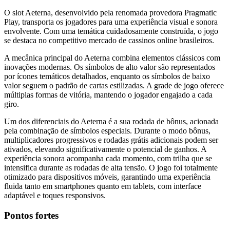
O slot Aeterna, desenvolvido pela renomada provedora Pragmatic
Play, transporta os jogadores para uma experiência visual e sonora
envolvente. Com uma temática cuidadosamente construída, o jogo
se destaca no competitivo mercado de cassinos online brasileiros.
A mecânica principal do Aeterna combina elementos clássicos com
inovações modernas. Os símbolos de alto valor são representados
por ícones temáticos detalhados, enquanto os símbolos de baixo
valor seguem o padrão de cartas estilizadas. A grade de jogo oferece
múltiplas formas de vitória, mantendo o jogador engajado a cada
giro.
Um dos diferenciais do Aeterna é a sua rodada de bônus, acionada
pela combinação de símbolos especiais. Durante o modo bônus,
multiplicadores progressivos e rodadas grátis adicionais podem ser
ativados, elevando significativamente o potencial de ganhos. A
experiência sonora acompanha cada momento, com trilha que se
intensifica durante as rodadas de alta tensão. O jogo foi totalmente
otimizado para dispositivos móveis, garantindo uma experiência
fluida tanto em smartphones quanto em tablets, com interface
adaptável e toques responsivos.
Pontos fortes