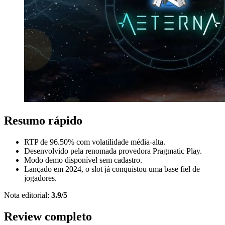
Resumo rápido
RTP de 96.50% com volatilidade média-alta.
Desenvolvido pela renomada provedora Pragmatic Play.
Modo demo disponível sem cadastro.
Lançado em 2024, o slot já conquistou uma base fiel de
jogadores.
Nota editorial:
3.9/5
Review completo