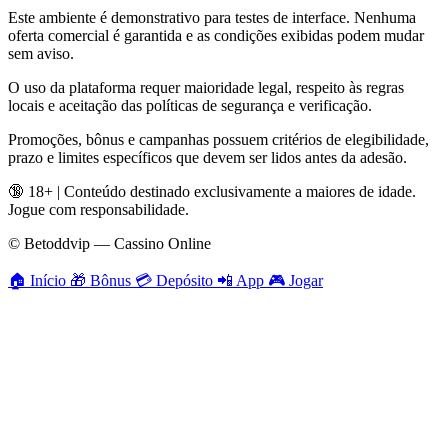
Este ambiente é demonstrativo para testes de interface. Nenhuma
oferta comercial é garantida e as condições exibidas podem mudar
sem aviso.
O uso da plataforma requer maioridade legal, respeito às regras
locais e aceitação das políticas de segurança e verificação.
Promoções, bônus e campanhas possuem critérios de elegibilidade,
prazo e limites específicos que devem ser lidos antes da adesão.
🔞 18+ | Conteúdo destinado exclusivamente a maiores de idade.
Jogue com responsabilidade.
© Betoddvip — Cassino Online
🏠
Início
🎁
Bônus
💳
Depósito
📲
App
🎮
Jogar