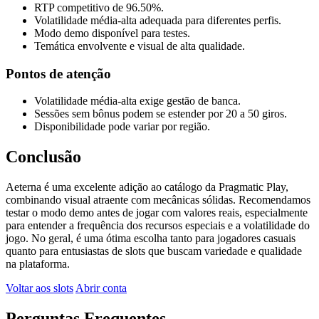
RTP competitivo de 96.50%.
Volatilidade média-alta adequada para diferentes perfis.
Modo demo disponível para testes.
Temática envolvente e visual de alta qualidade.
Pontos de atenção
Volatilidade média-alta exige gestão de banca.
Sessões sem bônus podem se estender por 20 a 50 giros.
Disponibilidade pode variar por região.
Conclusão
Aeterna é uma excelente adição ao catálogo da Pragmatic Play,
combinando visual atraente com mecânicas sólidas. Recomendamos
testar o modo demo antes de jogar com valores reais, especialmente
para entender a frequência dos recursos especiais e a volatilidade do
jogo. No geral, é uma ótima escolha tanto para jogadores casuais
quanto para entusiastas de slots que buscam variedade e qualidade
na plataforma.
Voltar aos slots
Abrir conta
Perguntas Frequentes