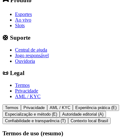
🎮
Produto
Esportes
Ao vivo
Slots
🛟
Suporte
Central de ajuda
Jogo responsável
Ouvidoria
📜
Legal
Termos
Privacidade
AML / KYC
Termos
Privacidade
AML / KYC
Experiência prática (E)
Especialização e método (E)
Autoridade editorial (A)
Confiabilidade e transparência (T)
Contexto local Brasil
Termos de uso (resumo)